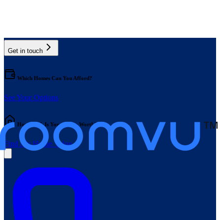
Get in touch
Which Homes Can You Afford?
See Your Options
How Much Is Your Home Worth?
Find My Home Value