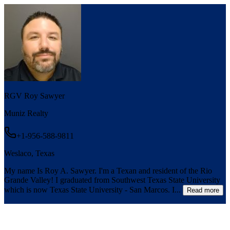
RGV Roy Sawyer
Muniz Realty
+1-956-588-9811
Weslaco, Texas
My name Is Roy A. Sawyer. I'm a Texan and resident of the Rio
Grande Valley! I graduated from Southwest Texas State University
which is now Texas State University - San Marcos. I...
Read more